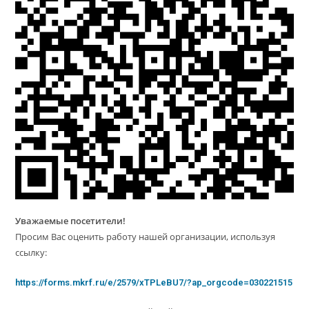
Уважаемые посетители!
Просим Вас оценить работу нашей организации, используя
ссылку:
https://forms.mkrf.ru/e/2579/xTPLeBU7/?ap_orgcode=030221515