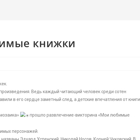
имые книжки
жек.
 произведения. Ведь каждый читающий человек среди сотен
тавили в его сердце заметный след, а детские впечатления от книг
 мозаика»
прошло развлечение-викторина «Мои любимые
бимых персонажей.
названы Эдуард Успенский, Николай Носов, Корней Чуковский, В.