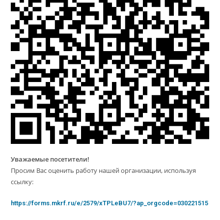
Уважаемые посетители!
Просим Вас оценить работу нашей организации, используя
ссылку:
https://forms.mkrf.ru/e/2579/xTPLeBU7/?ap_orgcode=030221515