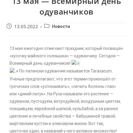
13 мая — Всемирный день
одуванчиков
13.05.2022
Новости
13 мая ежегодно отмечают праздник, который посвящён
«кусочку майского солнышка» — одуванчику. Сегодня —
Всемирный день одуванчиков!
По-латински одуванчик называется Taraxacum.
Ученые предполагают, что этот термин произошёл от
греческих слов «успокаивать», «лечить болезнь глаз»
или «дикий латук». На Руси называли это растение —
одуваном, пустодуем, ветродуйкой, воздушным цветом,
плешивцем, еврейской шапкой, кульбабой, а за раннее
цветение и лечебные свойства — бабушкиной травой,
мартовским кустом и эликсиром жизни. Вот так,
цветочек один, а названий у него великое множество!