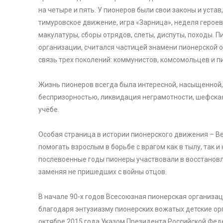
на четыре и пять. У пионеров были свои законы и устав
тимуровское движение, игра «Зарница», неделя герое
макулатуры, сборы отрядов, слеты, диспуты, походы. 
организации, считался частицей знамени пионерской 
связь трех поколений: коммунистов, комсомольцев и п
Жизнь пионеров всегда была интересной, насыщенной, 
беспризорностью, ликвидация неграмотности, шефск
учёбе.
Особая страница в истории пионерского движения – В
помогать взрослым в борьбе с врагом как в тылу, так и
послевоенные годы пионеры участвовали в восстановл
заменяя не пришедших с войны отцов.
В начале 90-х годов Всесоюзная пионерская организа
благодаря энтузиазму пионерских вожатых детские орг
октябре 2015 года Указом Президента Российской Фе