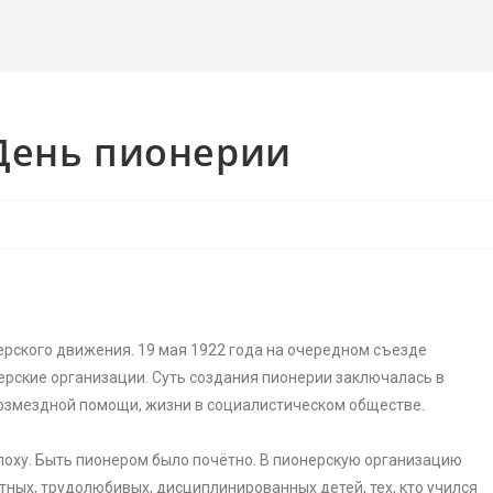
День пионерии
ерского движения. 19 мая 1922 года на очередном съезде
рские организации. Суть создания пионерии заключалась в
возмездной помощи, жизни в социалистическом обществе.
поху. Быть пионером было почётно. В пионерскую организацию
естных, трудолюбивых, дисциплинированных детей, тех, кто учился