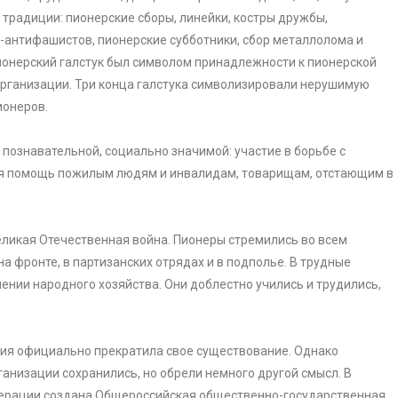
, традиции: пионерские сборы, линейки, костры дружбы,
в-антифашистов, пионерские субботники, сбор металлолома и
Пионерский галстук был символом принадлежности к пионерской
организации. Три конца галстука символизировали нерушимую
ионеров.
познавательной, социально значимой: участие в борьбе с
ая помощь пожилым людям и инвалидам, товарищам, отстающим в
еликая Отечественная война. Пионеры стремились во всем
 на фронте, в партизанских отрядах и в подполье. В трудные
ении народного хозяйства. Они доблестно учились и трудились,
ция официально прекратила свое существование. Однако
анизации сохранились, но обрели немного другой смысл. В
дерации создана Общероссийская общественно-государственная