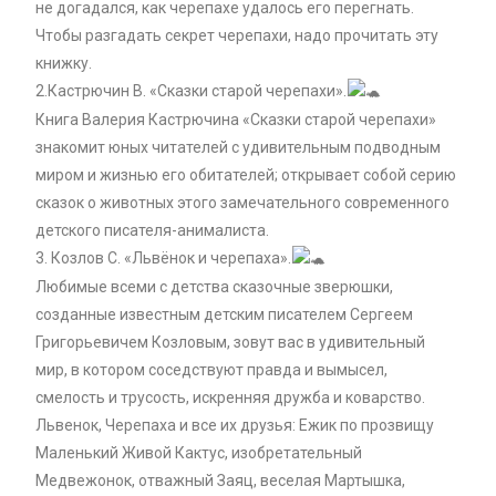
не догадался, как черепахе удалось его перегнать.
Чтобы разгадать секрет черепахи, надо прочитать эту
книжку.
2.Кастрючин В. «Сказки старой черепахи».
Книга Валерия Кастрючина «Сказки старой черепахи»
знакомит юных читателей с удивительным подводным
миром и жизнью его обитателей; открывает собой серию
сказок о животных этого замечательного современного
детского писателя-анималиста.
3. Козлов С. «Львёнок и черепаха».
Любимые всеми с детства сказочные зверюшки,
созданные известным детским писателем Сергеем
Григорьевичем Козловым, зовут вас в удивительный
мир, в котором соседствуют правда и вымысел,
смелость и трусость, искренняя дружба и коварство.
Львенок, Черепаха и все их друзья: Ежик по прозвищу
Маленький Живой Кактус, изобретательный
Медвежонок, отважный Заяц, веселая Мартышка,