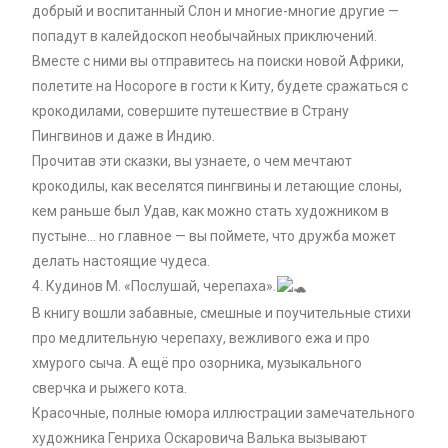
добрый и воспитанный Слон и многие-многие другие —
попадут в калейдоскоп необычайных приключений.
Вместе с ними вы отправитесь на поиски новой Африки,
полетите на Носороге в гости к Киту, будете сражаться с
крокодилами, совершите путешествие в Страну
Пингвинов и даже в Индию.
Прочитав эти сказки, вы узнаете, о чем мечтают
крокодилы, как веселятся пингвины и летающие слоны,
кем раньше был Удав, как можно стать художником в
пустыне… но главное — вы поймете, что дружба может
делать настоящие чудеса.
4. Кудинов М. «Послушай, черепаха».
В книгу вошли забавные, смешные и поучительные стихи
про медлительную черепаху, вежливого ежа и про
хмурого сыча. А ещё про озорника, музыкального
сверчка и рыжего кота.
Красочные, полные юмора иллюстрации замечательного
художника Генриха Оскаровича Валька вызывают