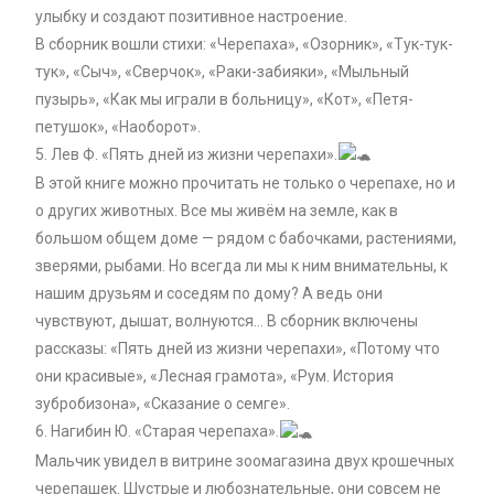
улыбку и создают позитивное настроение.
В сборник вошли стихи: «Черепаха», «Озорник», «Тук-тук-
тук», «Сыч», «Сверчок», «Раки-забияки», «Мыльный
пузырь», «Как мы играли в больницу», «Кот», «Петя-
петушок», «Наоборот».
5. Лев Ф. «Пять дней из жизни черепахи».
В этой книге можно прочитать не только о черепахе, но и
о других животных. Все мы живём на земле, как в
большом общем доме — рядом с бабочками, растениями,
зверями, рыбами. Но всегда ли мы к ним внимательны, к
нашим друзьям и соседям по дому? А ведь они
чувствуют, дышат, волнуются… В сборник включены
рассказы: «Пять дней из жизни черепахи», «Потому что
они красивые», «Лесная грамота», «Рум. История
зубробизона», «Сказание о семге».
6. Нагибин Ю. «Старая черепаха».
Мальчик увидел в витрине зоомагазина двух крошечных
черепашек. Шустрые и любознательные, они совсем не