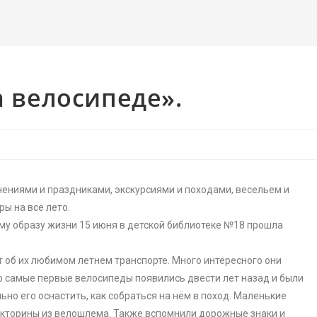
а велосипеде».
чениями и праздниками, экскурсиями и походами, весельем и
ы на все лето.
му образу жизни 15 июня в детской библиотеке №18 прошла
об их любимом летнем транспорте. Много интересного они
то самые первые велосипеды появились двести лет назад и были
ьно его оснастить, как собраться на нём в поход. Маленькие
икторины из велошлема. Также вспомнили дорожные знаки и