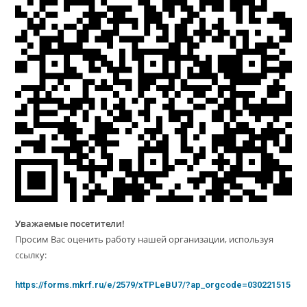
Уважаемые посетители!
Просим Вас оценить работу нашей организации, используя
ссылку:
https://forms.mkrf.ru/e/2579/xTPLeBU7/?ap_orgcode=030221515